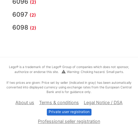
6096
(2)
6097
(2)
6098
(2)
Lego® is a trademark of the Lego® Group of companies which does not sponsor,
warning
authorize or endorse this site.
Warning: Choking hazard. Small parts.
If two prices are given: Price set by seller (indicated in gray) has been automatically
converted into displayed currency using exchange rates from the European Central
Bank and is for guidance only.
About us
Terms & conditions
Legal Notice / DSA
Private user registration
Professional seller registration