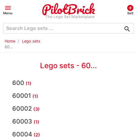
menu
add_circle
Menu
Sell
The Lego Set Marketplace
search
Home
Lego sets
60...
Lego sets - 60...
600
(1)
60001
(1)
60002
(3)
60003
(1)
60004
(2)